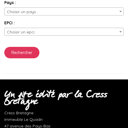
Pays :
Choisir un pays
EPCI :
Choisir un epci
Un site édité par la Cress
Bretagne
Cress Bretagne
Immeuble Le Quadri
47 avenue des Pays-Bas