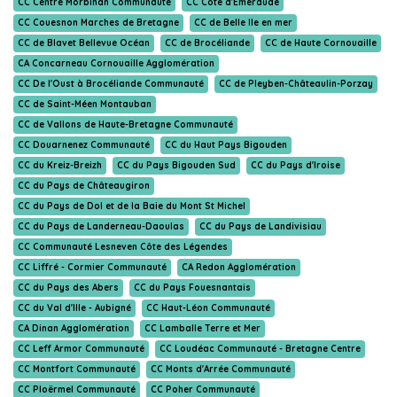
CC Centre Morbihan Communauté
CC Côte d'Emeraude
CC Couesnon Marches de Bretagne
CC de Belle Ile en mer
CC de Blavet Bellevue Océan
CC de Brocéliande
CC de Haute Cornouaille
CA Concarneau Cornouaille Agglomération
CC De l'Oust à Brocéliande Communauté
CC de Pleyben-Châteaulin-Porzay
CC de Saint-Méen Montauban
CC de Vallons de Haute-Bretagne Communauté
CC Douarnenez Communauté
CC du Haut Pays Bigouden
CC du Kreiz-Breizh
CC du Pays Bigouden Sud
CC du Pays d'Iroise
CC du Pays de Châteaugiron
CC du Pays de Dol et de la Baie du Mont St Michel
CC du Pays de Landerneau-Daoulas
CC du Pays de Landivisiau
CC Communauté Lesneven Côte des Légendes
CC Liffré - Cormier Communauté
CA Redon Agglomération
CC du Pays des Abers
CC du Pays Fouesnantais
CC du Val d'Ille - Aubigné
CC Haut-Léon Communauté
CA Dinan Agglomération
CC Lamballe Terre et Mer
CC Leff Armor Communauté
CC Loudéac Communauté - Bretagne Centre
CC Montfort Communauté
CC Monts d'Arrée Communauté
CC Ploërmel Communauté
CC Poher Communauté