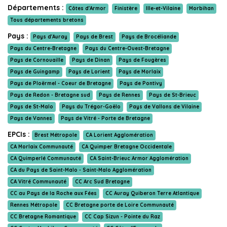
Départements :
Côtes d'Armor
Finistère
Ille-et-Vilaine
Morbihan
Tous départements bretons
Pays :
Pays d'Auray
Pays de Brest
Pays de Brocéliande
Pays du Centre-Bretagne
Pays du Centre-Ouest-Bretagne
Pays de Cornouaille
Pays de Dinan
Pays de Fougères
Pays de Guingamp
Pays de Lorient
Pays de Morlaix
Pays de Ploërmel - Coeur de Bretagne
Pays de Pontivy
Pays de Redon - Bretagne sud
Pays de Rennes
Pays de St-Brieuc
Pays de St-Malo
Pays du Trégor-Goëlo
Pays de Vallons de Vilaine
Pays de Vannes
Pays de Vitré - Porte de Bretagne
EPCIs :
Brest Métropole
CA Lorient Agglomération
CA Morlaix Communauté
CA Quimper Bretagne Occidentale
CA Quimperlé Communauté
CA Saint-Brieuc Armor Agglomération
CA du Pays de Saint-Malo - Saint-Malo Agglomération
CA Vitré Communauté
CC Arc Sud Bretagne
CC au Pays de la Roche aux Fées
CC Auray Quiberon Terre Atlantique
Rennes Métropole
CC Bretagne porte de Loire Communauté
CC Bretagne Romantique
CC Cap Sizun - Pointe du Raz