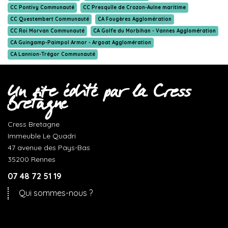
CC Pontivy Communauté
CC Presquîle de Crozon-Aulne maritime
CC Questembert Communauté
CA Fougères Agglomération
CC Roi Morvan Communauté
CA Golfe du Morbihan - Vannes Agglomération
CA Guingamp-Paimpol Armor - Argoat Agglomération
CA Lannion-Trégor Communauté
Un site édité par la Cress
Bretagne
Cress Bretagne
Immeuble Le Quadri
47 avenue des Pays-Bas
35200 Rennes
07 48 72 51 19
Qui sommes-nous ?