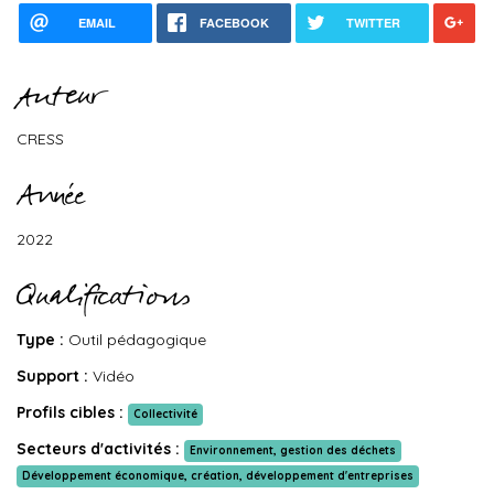
EMAIL
FACEBOOK
TWITTER
Auteur
CRESS
Année
2022
Qualifications
Type :
Outil pédagogique
Support :
Vidéo
Profils cibles :
Collectivité
Secteurs d'activités :
Environnement, gestion des déchets
Développement économique, création, développement d'entreprises