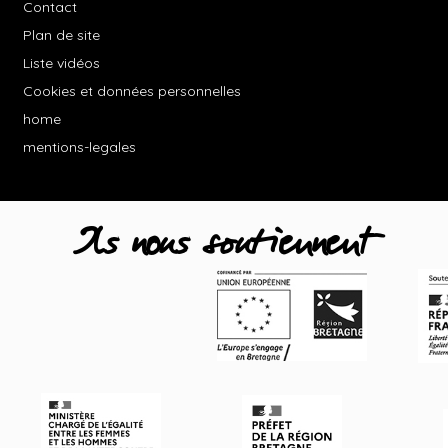
Contact
Plan de site
Liste vidéos
Cookies et données personnelles
home
mentions-legales
Ils nous soutiennent