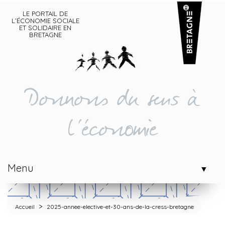
LE PORTAIL DE
L’ÉCONOMIE SOCIALE
ET SOLIDAIRE EN
BRETAGNE
Donnons du sens à
l'économie
Menu
▼
>
Accueil
2025-annee-elective-et-30-ans-de-la-cress-bretagne