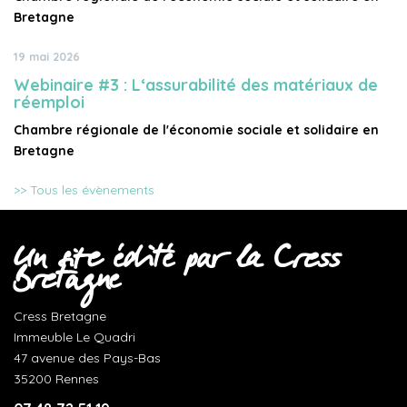
Bretagne
19 mai 2026
Webinaire #3 : L‘assurabilité des matériaux de
réemploi
Chambre régionale de l'économie sociale et solidaire en
Bretagne
>> Tous les évènements
Un site édité par la Cress
Bretagne
Cress Bretagne
Immeuble Le Quadri
47 avenue des Pays-Bas
35200 Rennes