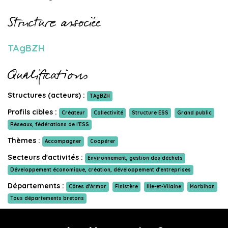
Structure associée
TAgBZH
Qualifications
Structures (acteurs) :
TAgBZH
Profils cibles :
Créateur
Collectivité
Structure ESS
Grand public
Réseaux, fédérations de l'ESS
Thèmes :
Accompagner
Coopérer
Secteurs d'activités :
Environnement, gestion des déchets
Développement économique, création, développement d'entreprises
Départements :
Côtes d'Armor
Finistère
Ille-et-Vilaine
Morbihan
Tous départements bretons