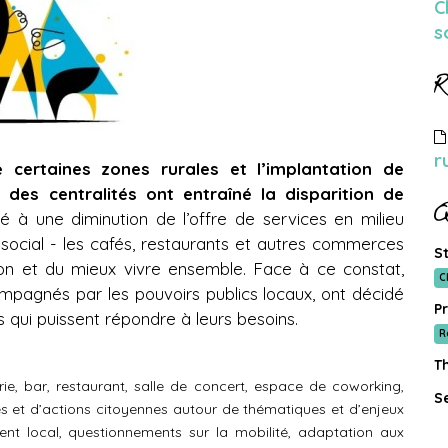
C
s
R
r
 certaines zones rurales et l’implantation de
es centralités ont entraîné la disparition de
Q
é à une diminution de l’offre de services en milieu
n social - les cafés, restaurants et autres commerces
St
tion et du mieux vivre ensemble. Face à ce constat,
C
compagnés par les pouvoirs publics locaux, ont décidé
Pr
qui puissent répondre à leurs besoins.
R
T
rie, bar, restaurant, salle de concert, espace de coworking,
Se
es et d’actions citoyennes autour de thématiques et d’enjeux
ent local, questionnements sur la mobilité, adaptation aux