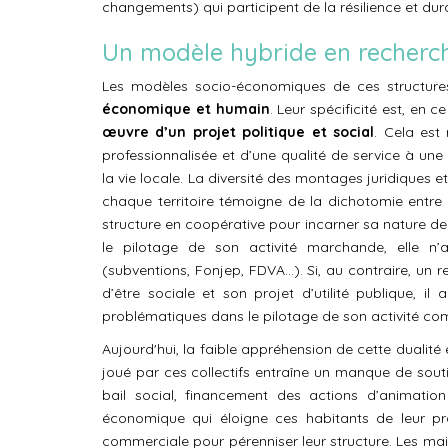
changements) qui participent de la résilience et durabi
Un modèle hybride en recherch
Les modèles socio-économiques de ces structures
économique et humain
. Leur spécificité est, en ce 
œuvre d’un projet politique et social
. Cela est
professionnalisée et d’une qualité de service à un
la vie locale. La diversité des montages juridiques 
chaque territoire témoigne de la dichotomie entre p
structure en coopérative pour incarner sa nature d
le pilotage de son activité marchande, elle n
(subventions, Fonjep, FDVA...). Si, au contraire, un 
d’être sociale et son projet d’utilité publique, i
problématiques dans le pilotage de son activité co
Aujourd'hui, la faible appréhension de cette dualit
joué par ces collectifs entraîne un manque de sout
bail social, financement des actions d’animation 
économique qui éloigne ces habitants de leur pro
commerciale pour pérenniser leur structure. Les mairi