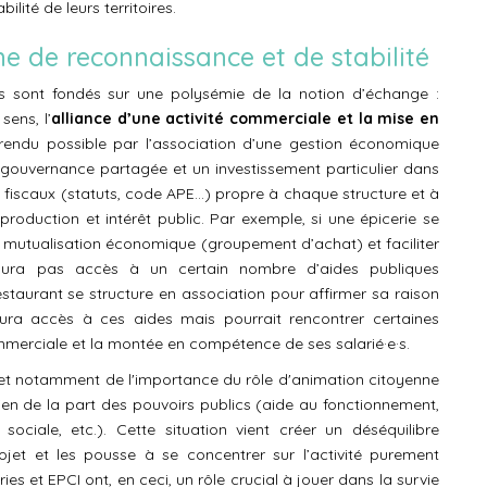
lité de leurs territoires.
e de reconnaissance et de stabilité
 sont fondés sur une polysémie de la notion d’échange :
sens, l’
alliance d’une activité commerciale et la mise en
 rendu possible par l’association d’une gestion économique
e gouvernance partagée et un investissement particulier dans
et fiscaux (statuts, code APE…) propre à chaque structure et à
roduction et intérêt public. Par exemple, si une épicerie se
e mutualisation économique (groupement d’achat) et faciliter
’aura pas accès à un certain nombre d’aides publiques
restaurant se structure en association pour affirmer sa raison
l aura accès à ces aides mais pourrait rencontrer certaines
mmerciale et la montée en compétence de ses salarié·e·s.
é et notamment de l'importance du rôle d'animation citoyenne
ien de la part des pouvoirs publics (aide au fonctionnement,
sociale, etc.). Cette situation vient créer un déséquilibre
jet et les pousse à se concentrer sur l’activité purement
es et EPCI ont, en ceci, un rôle crucial à jouer dans la survie