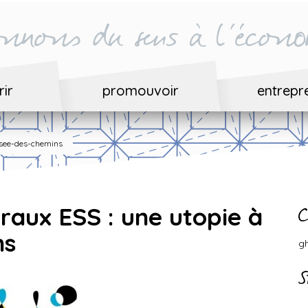
nnons du sens à l'écono
ir
promouvoir
entrepr
isee-des-chemins
aux ESS : une utopie à
C
ns
g
S