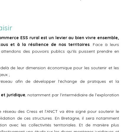
isir
mmerce ESS rural est un levier au bien vivre ensemble,
tous et à la résilience de nos territoires
. Face à leurs
s attendons des pouvoirs publics qu'ils puissent prendre en
delà de leur dimension économique pour les soutenir et les
jeux ;
réseau afin de développer l’échange de pratiques et la
 et juridique
, notamment par l’intermédiaire de l’exploration
le réseau des Cress et l’ANCT va être signé pour soutenir le
lidation de ces structures. En Bretagne, il sera notamment
ion avec les collectivités territoriales. Et de manière plus
ollectivement une étude sur les divers montages juridiques et