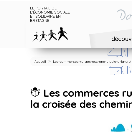
LE PORTAIL DE
Do
L’ÉCONOMIE SOCIALE
ET SOLIDAIRE EN
BRETAGNE
découvr
>
Accueil
Les-commerces-ruraux-ess-une-utopie-a-la-cro
Les commerces rur
la croisée des chemi