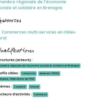
hambre régionale de l'économie
ociale et solidaire en Bretagne
essources
Commerces multi-services en milieu
ural
ualifications
ructures (acteurs) :
hambre régionale de l'économie sociale et solidaire en Bretagne
ofils cibles :
Collectivité
Adhérent CRESS
éseaux, fédérations de l'ESS
hèmes :
Coopérer
Innover
cteurs d'activités :
Commerce