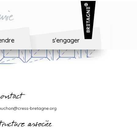
mie
endre
s'engager
ontact
huchon@cress-bretagne.org
tructure associée