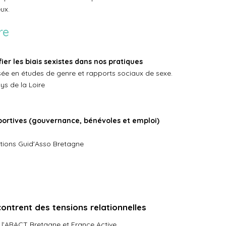
ux.
re
er les biais sexistes dans nos pratiques
sée en études de genre et rapports sociaux de sexe.
ys de la Loire
portives (gouvernance, bénévoles et emploi)
ations Guid'Asso Bretagne
ncontrent des tensions relationnelles
 l’ARACT Bretagne et France Active