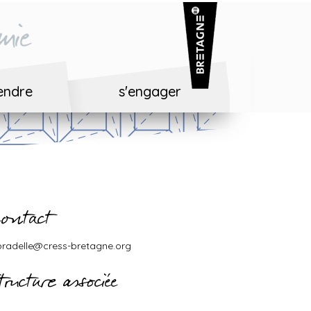
mie
endre
s'engager
ontact
pradelle@cress-bretagne.org
tructure associée