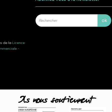
es de la
Licence
ommerciale -
Ils nous soutiennent