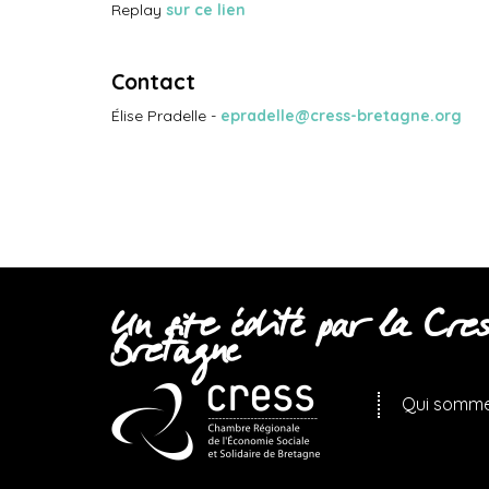
Replay
sur ce lien
Contact
Élise Pradelle -
epradelle@cress-bretagne.org
Un site édité par la Cres
Bretagne
Qui somme