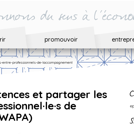
nnons du sens à l'écono
ir
promouvoir
entrepr
s-entre-professionnels-de-laccompagnement
nces et partager les
C
ssionnel·le·s de
e
(WAPA)
S