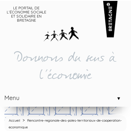
LE PORTAIL DE
L’ÉCONOMIE SOCIALE
ET SOLIDAIRE EN
BRETAGNE
Donnons du sens à
l'économie
Menu
▼
>
Accueil
Rencontre-regionale-des-poles-territoriaux-de-cooperation-
economique