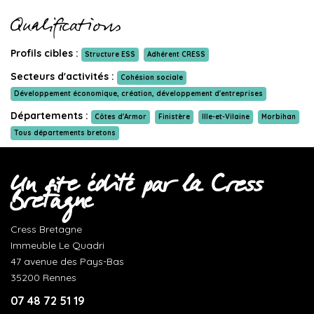
Qualifications
Profils cibles :
Structure ESS
Adhérent CRESS
Secteurs d'activités :
Cohésion sociale
Développement économique, création, développement d'entreprises
Départements :
Côtes d'Armor
Finistère
Ille-et-Vilaine
Morbihan
Tous départements bretons
Un site édité par la Cress
Bretagne
Cress Bretagne
Immeuble Le Quadri
47 avenue des Pays-Bas
35200 Rennes
07 48 72 51 19